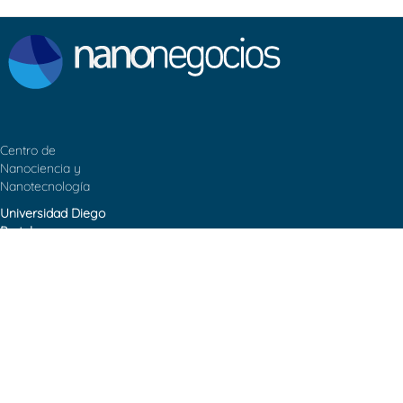
Centro de
Nanociencia y
Nanotecnología
Universidad Diego
Portales
Contacto:
cedenna@udp.cl
Ejercito Libertador
#326 – Santiago de
Chile.