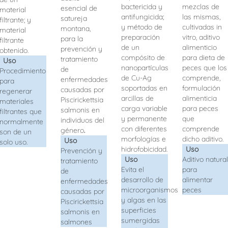
bactericida y
mezclas de
esencial de
material
antifungicida
;
las mismas,
satureja
filtrante; y
y método de
cultivadas in
montana,
material
preparación
vitro, aditivo
para la
filtrante
de un
alimenticio
prevención y
obtenido.
compósito
de
para dieta de
tratamiento
Uso
nanopartículas
peces que los
de
Procedimiento
de Cu-Ag
comprende,
enfermedades
para
soportadas en
formulación
causadas por
regenerar
arcillas de
alimenticia
Piscirickettsia
materiales
carga variable
para peces
salmonis
en
filtrantes que
y permanente
que
individuos del
normalmente
con diferentes
comprende
género
.
son de un
morfologías e
dicho aditivo.
Uso
solo uso.
hidrofobicidad
.
Uso
Prevención y
Uso
Aditivo natural
tratamiento
Evita el
para
de
desarrollo de
alimentar
enfermedades
microorganismos
peces
causadas por
y algas en las
Piscirickettsia
superficies
salmonis en
sumergidas
salmones