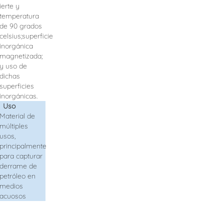
ierte
y
temperatura
de 90 grados
celsius;superficie
inorgánica
magnetizada;
y uso de
dichas
superficies
inorgánicas.
Uso
Material de
múltiples
usos,
principalmente
para capturar
derrame de
petróleo en
medios
acuosos