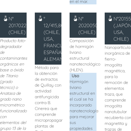
en el mar.
N°
°
N°
N°20155
201702281
12/415,802
2020050186
(JAPÓN
(CHILE)
(CHILE,
(CHILE)
USA,
USA,
CHILE)
Producto foto-
Composición
FRANCIA,
degradador
de hormigón
Nanopartícula
ESPAÑA,
de
liviano
inorgánica de
contaminantes
estructural
ALEMANIA)
fierro-
orgánicos en
nanotecnológico
imogolita
Método para
base a óxido
(HLEN).
magnética,
la obtención
de Titanio
Uso
para la
de extractos
(grado
Hormigón
remoción de
de Quillay con
técnico) o
liviano
elementos
actividad
Anatasa de
estructural en
traza, que
antifungicida
grado nano
el cual se ha
comprende
contra B.
micrométrico
incorporado
imogolita
Cinerea
que
funcionalizado
nanotecnología
nanotubular
comprende
con
para mejorar
recubierta co
micropropagar
elementos del
sus
magnetita y
plantas de
grupo 13 de la
propiedades
trazas de