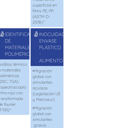
superficial en
films PE, PP.
(ASTM D-
2578)."
IDENTIFICACIÓN
INOCUIDAD
DE
ENVASE
MATERIALES
PLÁSTICO
POLIMÉRICOS
-
ALIMENTO
Análisis térmico
a materiales
•
Migración
poliméricos
global con
(DSC, TGA).
simulantes
Espectroscopia
acuosos
infra-rojo con
(Legislación UE
transformada
y Mercosur).
de
fourier
•
Migración
FTIR)."
global con
simulantes
grasos