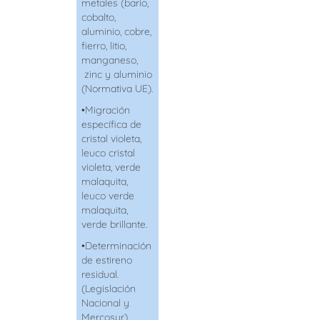
metales (bario,
cobalto,
aluminio, cobre,
fierro, litio,
manganeso,
zinc y aluminio
(Normativa UE).
•
Migración
específica de
cristal violeta,
leuco cristal
violeta, verde
malaquita,
leuco verde
malaquita,
verde brillante.
•
Determinación
de estireno
residual.
(Legislación
Nacional y
Mercosur).