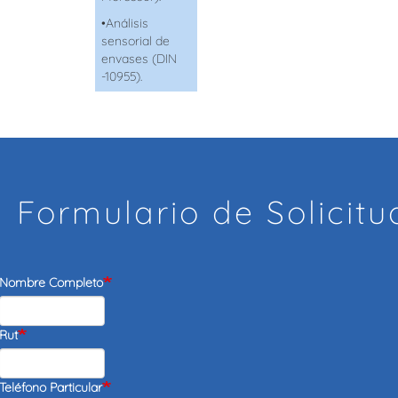
•
Análisis
sensorial de
envases (DIN
-10955).
Formulario de Solicitu
Nombre Completo
Rut
Teléfono Particular