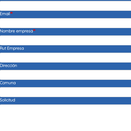
Email
Nombre empresa
Rut Empresa
Dirección
Comuna
Solicitud