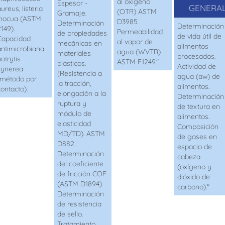
al oxigeno
Espesor -
GENERA
aureus
, listeria
(OTR) ASTM
Gramaje.
inocua (ASTM
D3985.
Determinación
Determinación
149).
Permeabilidad
de propiedades
de vida útil de
Capacidad
al vapor de
mecánicas en
alimentos
antimicrobiana
agua (WVTR)
materiales
procesados.
otrytis
ASTM F1249."
plásticos.
Actividad de
cynerea
(Resistencia a
agua (
aw
) de
(método por
la tracción,
alimentos.
contacto).
elongación a la
Determinación
ruptura y
de textura en
módulo de
alimentos.
elasticidad
Composición
MD/TD). ASTM
de gases en
D882.
espacio de
Determinación
cabeza
del coeficiente
(oxígeno y
de fricción COF
dióxido de
(ASTM D1894).
carbono)."
Determinación
de resistencia
de sello.
Tratamiento