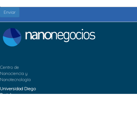
Enviar
Centro de
Nanociencia y
Nanotecnología
Universidad Diego
Portales
Contacto:
cedenna@udp.cl
Ejercito Libertador
#326 – Santiago de
Chile.