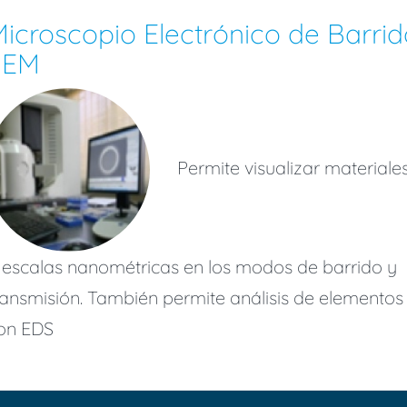
icroscopio Electrónico de Barrid
SEM
Permite visualizar materiale
 escalas nanométricas en los modos de barrido y
ransmisión. También permite análisis de elementos
on EDS